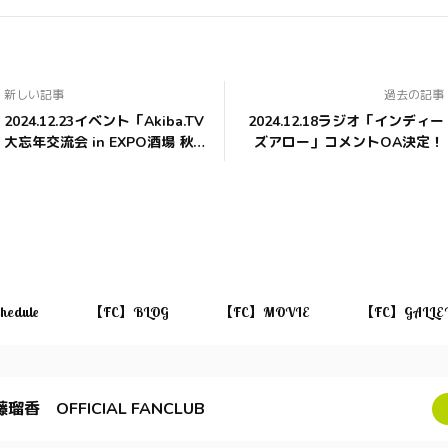
新しい記事
過去の記事
2024.12.23イベント「Akiba.TV
2024.12.18ラジオ「インディー
大忘年交流会 in EXPO酒場 秋葉
ズアロー」コメントOA決定！
原店」出演決定
hedule
【FC】BLOG
【FC】MOVIE
【FC】GALLE
瑠香 OFFICIAL FANCLUB