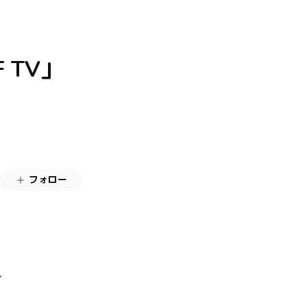
F TV」
フォロー
て、